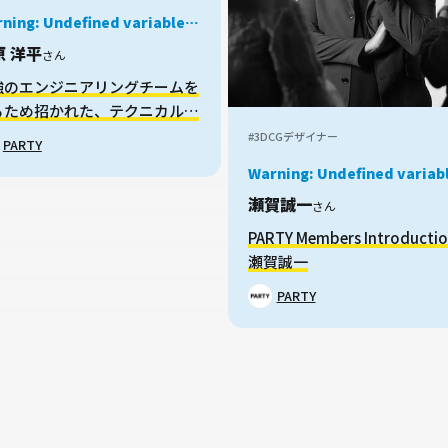
ning
: Undefined variable
b in
/home/xs959124/mei-
原 洋平
さん
.com/public_html/okanechips/works/wp-
tent/themes/sakusaku-
強のエンジニアリングチームを
/parts/story-card.php
on
るため招かれた、テクニカルデ
e
38
レクターのお話
#3DCGデザイナー
PARTY
/wp-
Warning
: Undefined variable
$job in
/home/xs959124/me
瀬賀誠一
さん
kyu.com/public_html/okan
content/themes/sakusaku-
PARTY Members Introducti
job/parts/story-card.php
o
瀬賀誠一
line
38
PARTY