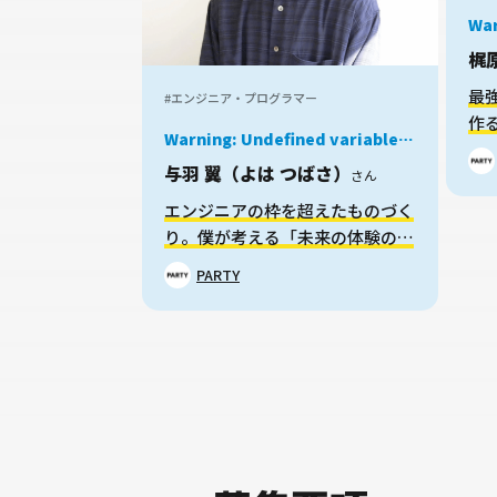
War
$jo
梶
kyu
con
最
#エンジニア・プログラマー
job
作
lin
Warning
: Undefined variable
ィ
$job in
/home/xs959124/mei-
与羽 翼（よは つばさ）
さん
kyu.com/public_html/okanechips/works
content/themes/sakusaku-
エンジニアの枠を超えたものづく
job/parts/story-card.php
on
り。僕が考える「未来の体験の生
line
38
み出し方」とは
PARTY