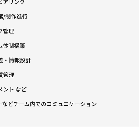
ヒアリング
案/制作進行
ク管理
ム体制構築
義・情報設計
質管理
ント など
ーなどチーム内でのコミュニケーション