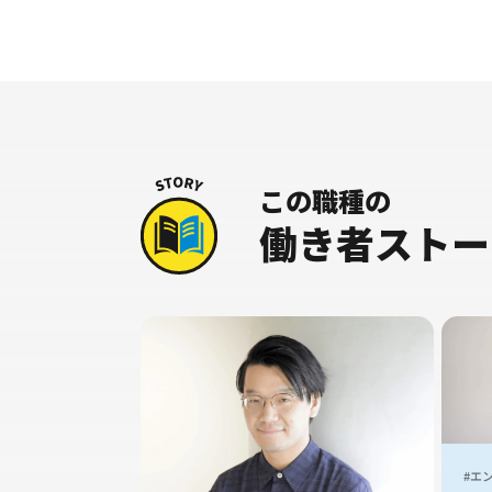
この職種の
働き者ストー
#エ