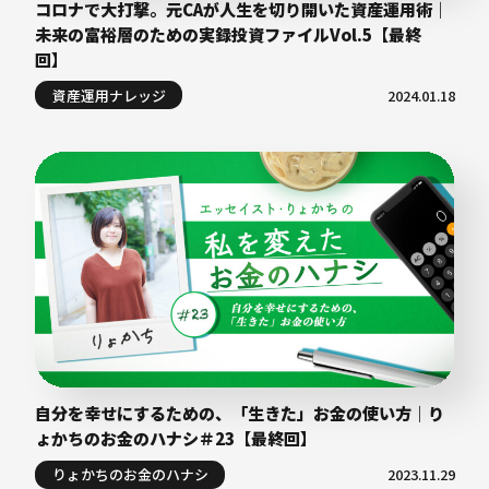
コロナで大打撃。元CAが人生を切り開いた資産運用術｜
未来の富裕層のための実録投資ファイルVol.5【最終
回】
資産運用ナレッジ
2024.01.18
自分を幸せにするための、「生きた」お金の使い方｜り
ょかちのお金のハナシ＃23【最終回】
りょかちのお金のハナシ
2023.11.29