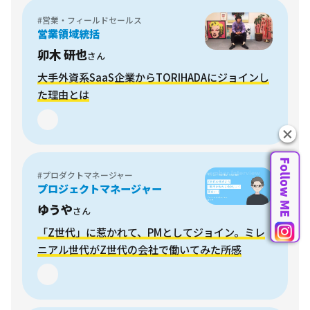
#営業・フィールドセールス
営業領域統括
卯木 研也
さん
大手外資系SaaS企業からTORIHADAにジョインし
た理由とは
#プロダクトマネージャー
プロジェクトマネージャー
ゆうや
さん
「Z世代」に惹かれて、PMとしてジョイン。ミレ
ニアル世代がZ世代の会社で働いてみた所感