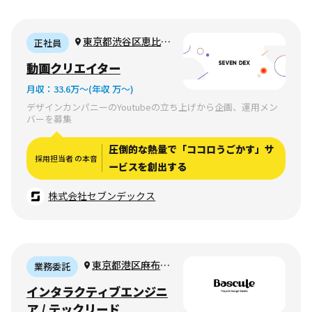
東京都渋谷区恵比寿
正社員
西1-29-5 代官山TYKビ
動画クリエイター
ル 2F
月収：
33.6万〜
(年収 万〜)
デザインカンパニーのYoutubeの立ち上げから企画、運用メン
バーを募集
圧倒的な熱量で「ココロうごかす」サ
採用担当者 の本音
ービスを創出する
株式会社セブンデックス
東京都港区麻布台
業務委託
1-8-10 麻布偕成ビル
インタラクティブエンジニ
6F
ア / テックリード