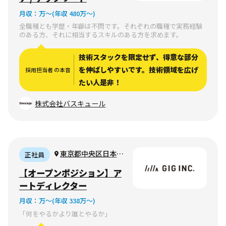
月収：
万〜
(年収 480万〜)
全職種とも学歴・年齢は不問です。それぞれの職種で実務経験
のある方、それに相当するスキルのある方を求めます。
技術スタックを限定せず、得意な部分
を伸ばしやすいです。技術領域を広げ
採用担当者 の本音
たい人是非！
株式会社バスキュール
東京都中央区日本橋
正社員
浜町1-11-8 ザ・パー
【オープンポジション】ア
クレックス日本橋浜町
ートディレクター
4階
月収：
万〜
(年収 338万〜)
「何をやるかより誰とやるか」