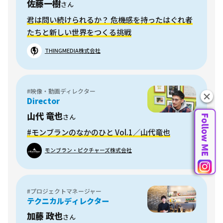
佐藤一樹
さん
君は問い続けられるか？ 危機感を持ったはぐれ者
たちと新しい世界をつくる挑戦
THINGMEDIA株式会社
#映像・動画ディレクター
Director
山代 竜也
さん
#モンブランのなかのひと Vol.1／山代竜也
モンブラン・ピクチャーズ株式会社
#プロジェクトマネージャー
テクニカルディレクター
加藤 政也
さん