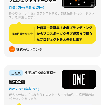
プロジェクトマネージャー
モート可）
月収：
万〜
(年収 400万〜)
あらゆる「つくる」をアシストする、創造性あふれる「ボラン
チ」を募集します！
社員第一号募集！企業ブランディング
からプロスポーツクラブ運営まで様々
採用担当者 の本音
なプロジェクトをお任せします
株式会社ボランチ
〒107-0052 東京都
正社員
港区赤坂一丁目12番32
経営企画
号 アーク森ビル3階
月収：
万〜
(年収 万〜)
僕らと一緒に「これから」のストーリーを紡ぎ、共感経済の時
代をつくりましょう。