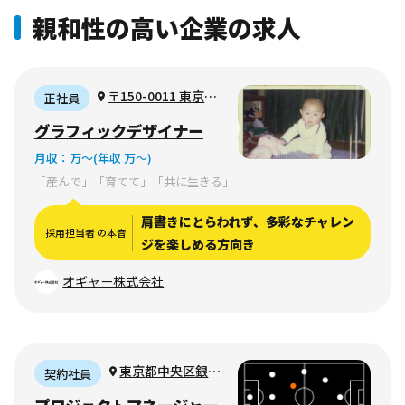
親和性の高い企業の求人
〒150-0011 東京都
正社員
渋谷区東1-14-12 常磐
グラフィックデザイナー
松マンション4C
月収：
万〜
(年収 万〜)
「産んで」「育てて」「共に生きる」
肩書きにとらわれず、多彩なチャレン
採用担当者 の本音
ジを楽しめる方向き
オギャー株式会社
東京都中央区銀座
契約社員
7-13-6-2F（フルリ