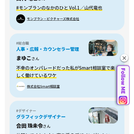
#モンブランのなかのひと Vol.1／山代竜也
モンブラン・ピクチャーズ株式会社
#総合職
人事・広報・カウンセラー管理
まゆこ
さん
不幸のオンパレードだった私がSmart相談室で楽
しく働けているワケ
株式会社Smart相談室
#デザイナー
グラフィックデザイナー
合田 珠未令
さん