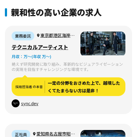
親和性の高い企業の求人
東京都港区海岸3-
業務委託
7-18 ALTO B 801
テクニカルアーティスト
月収：
万〜
(年収 万〜)
絶えず研究開発に取り組み、革新的なビジュアライゼーション
の実現を目指すチャレンジングな環境です。
一定の分野をおさめた上で、越境した
採用担当者 の本音
くてたまらない方は是非！
sync.dev
愛知県名古屋市昭和
正社員