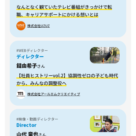
なんとなく観ていたテレビ番組がきっかけで転
職、キャリアサポートにかける想いとは
株式会社UZUZ
#WEBディレクター
ディレクター
鑓由希子
さん
【社員ヒストリーvol.2】協調性ゼロの子ども時代
から、みんなの調整役へ
株式会社アールエムクリエイティブ
#映像・動画ディレクター
Director
山代 竜也
さん