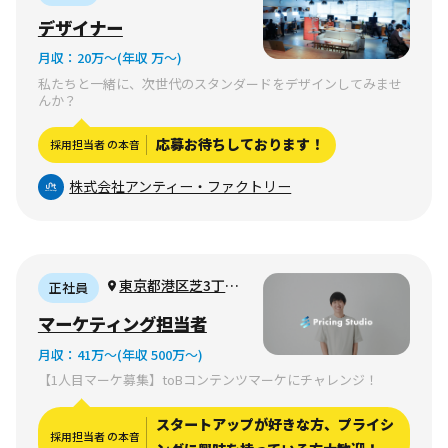
区鶴舞2-3-18 丸銭屋
デザイナー
ビル4F
月収：
20万〜
(年収 万〜)
私たちと一緒に、次世代のスタンダードをデザインしてみませ
んか？
応募お待ちしております！
採用担当者 の本音
株式会社アンティー・ファクトリー
東京都港区芝3丁目
正社員
15-13 YODAビル2F
マーケティング担当者
月収：
41万〜
(年収 500万〜)
【1人目マーケ募集】toBコンテンツマーケにチャレンジ！
スタートアップが好きな方、プライシ
採用担当者 の本音