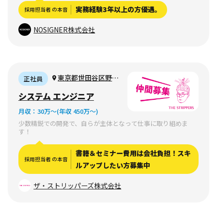
実務経験3年以上の方優遇。
採用担当者 の本音
NOSIGNER株式会社
東京都世田谷区野沢
正社員
（完全リモート可）
システム エンジニア
月収：
30万〜
(年収 450万〜)
少数精鋭での開発で、自らが主体となって仕事に取り組めま
す！
書籍＆セミナー費用は会社負担！スキ
採用担当者 の本音
ルアップしたい方募集中
ザ・ストリッパーズ株式会社