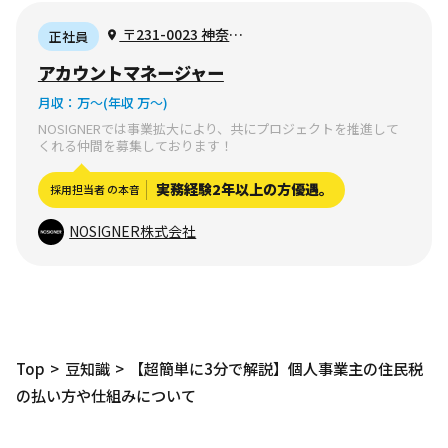
〒231-0023 神奈川
正社員
県横浜市中区山下町
アカウントマネージャー
78−8 イースト・ゲー
月収：
万〜
(年収 万〜)
ト・ビル7階
NOSIGNERでは事業拡大により、共にプロジェクトを推進して
くれる仲間を募集しております！
実務経験2年以上の方優遇。
採用担当者 の本音
NOSIGNER株式会社
Top
豆知識
【超簡単に3分で解説】個人事業主の住民税
の払い方や仕組みについて