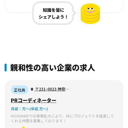
知識を皆に
シェアしよう！
親和性の高い企業の求人
〒231-0023 神奈川
正社員
県横浜市中区山下町
PRコーディネーター
78−8 イースト・ゲー
月収：
万〜
(年収 万〜)
ト・ビル7階
NOSIGNERでは事業拡大により、共にプロジェクトを推進して
くれる仲間を募集しております！