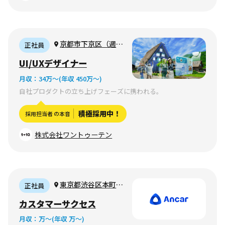
京都市下京区（週3
正社員
リモート勤務可）
UI/UXデザイナー
月収：
34万〜
(年収 450万〜)
自社プロダクトの立ち上げフェーズに携われる。
積極採用中！
採用担当者 の本音
株式会社ワントゥーテン
東京都渋谷区本町1-
正社員
17-12 リッツ初台ビル
カスタマーサクセス
1階
月収：
万〜
(年収 万〜)