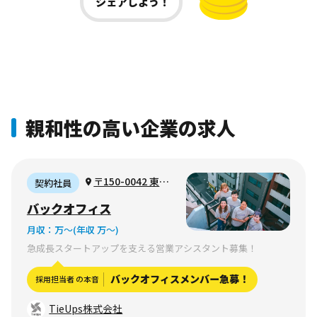
シェアしよう！
親和性の高い企業の求人
〒150-0042 東京
契約社員
都渋谷区宇田川町２
バックオフィス
−１ 渋谷ホームズ
月収：
万〜
(年収 万〜)
1306号室
急成長スタートアップを支える営業アシスタント募集！
バックオフィスメンバー急募！
採用担当者 の本音
TieUps株式会社