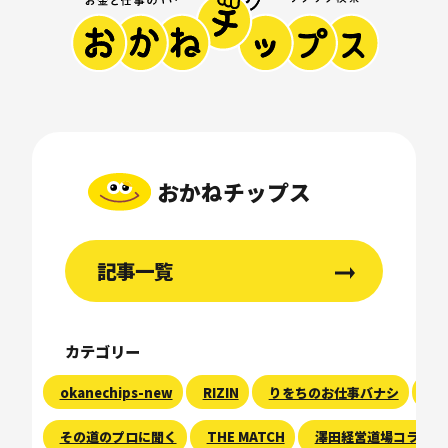
おかねチップス
記事一覧
カテゴリー
okanechips-new
RIZIN
りをちのお仕事バナシ
現
その道のプロに聞く
THE MATCH
澤田経営道場コラム