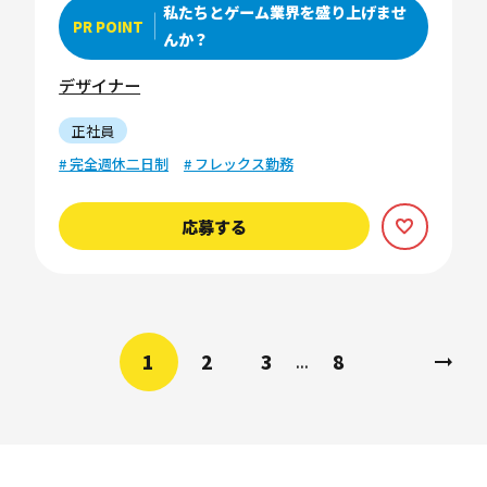
私たちとゲーム業界を盛り上げませ
PR POINT
んか？
デザイナー
正社員
# 完全週休二日制
# フレックス勤務
応募する
1
2
3
8
...