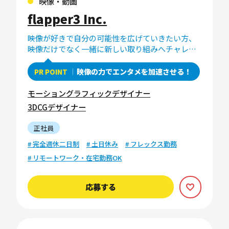
映像・動画
flapper3 Inc.
映像が好きで自分の可能性を広げていきたい方、
映像だけでなく一緒に新しい取り組みへチャレン
ジしてくれる方のエントリーをお待ちしていま
す。
映像の力でエンタメを加速させる！
PR POINT
モーショングラフィックデザイナー
3DCGデザイナー
正社員
# 完全週休二日制
# 土日休み
# フレックス勤務
# リモートワーク・在宅勤務OK
応募する