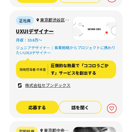
東京都渋谷区恵
正社員
比寿西1-29-5 代
UXUIデザイナー
官山TYKビル 2F
月収：33.6万〜
ジュニアデザイナー｜事業戦略からプロジェクトに携わり
たいUXUIデザイナー
圧倒的な熱量で「ココロうごか
採用担当者 の本音
す」サービスを創出する
株式会社セブンデックス
応募する
話を聞く
東京都中央区
契約社員