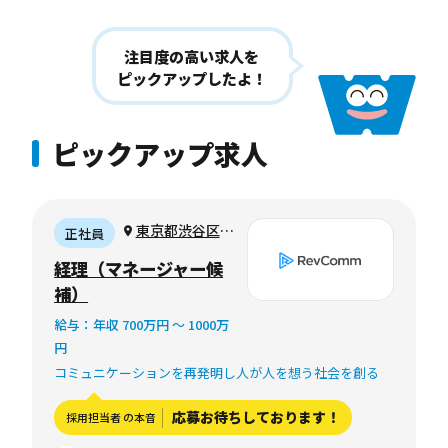
注目度の高い求人を
ピックアップしたよ！
ピックアップ求人
東京都渋谷区渋
正社員
谷1-3-9 ヒューリ
経理（マネージャー候
ック渋谷一丁目ビ
補）
ル7階 or フルリ
給与：年収 700万円 〜 1000万
モートワーク
円
コミュニケーションを再発明し人が人を想う社会を創る
応募お待ちしております！
採用担当者 の本音