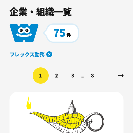
企業・組織一覧
75
件
フレックス勤務
1
2
3
8
...