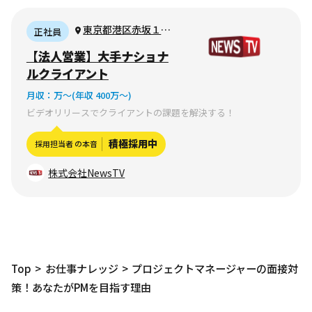
東京都港区赤坂１丁
正社員
目１２番３２号 アー
【法人営業】大手ナショナ
ク森ビル17階
ルクライアント
月収：
万〜
(年収 400万〜)
ビデオリリースでクライアントの課題を解決する！
積極採用中
採用担当者 の本音
株式会社NewsTV
Top
お仕事ナレッジ
プロジェクトマネージャーの面接対
策！あなたがPMを目指す理由