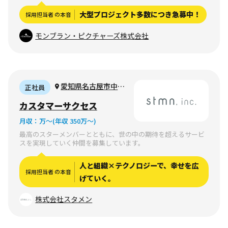
大型プロジェクト多数につき急募中！
採用担当者 の本音
モンブラン・ピクチャーズ株式会社
愛知県名古屋市中村
正社員
区下広井町1-14-8
カスタマーサクセス
月収：
万〜
(年収 350万〜)
最高のスターメンバーとともに、世の中の期待を超えるサービ
スを実現していく仲間を募集しています。
人と組織×テクノロジーで、幸せを広
採用担当者 の本音
げていく。
株式会社スタメン