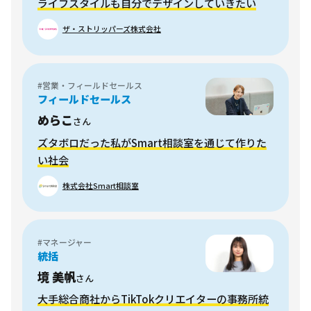
ライフスタイルも自分でデザインしていきたい
ザ・ストリッパーズ株式会社
#営業・フィールドセールス
フィールドセールス
めらこ
さん
ズタボロだった私がSmart相談室を通じて作りた
い社会
株式会社Smart相談室
#マネージャー
統括
境 美帆
さん
大手総合商社からTikTokクリエイターの事務所統