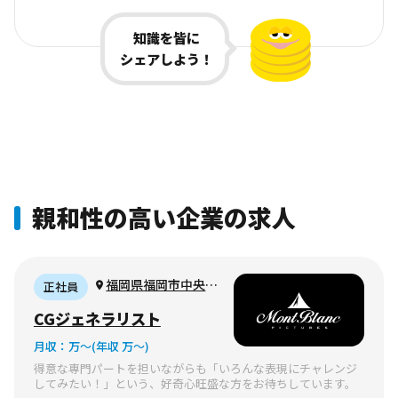
知識を皆に
シェアしよう！
親和性の高い企業の求人
福岡県福岡市中央区
正社員
高砂1-9-3 六月田ビル
CGジェネラリスト
3F
月収：
万〜
(年収 万〜)
得意な専門パートを担いながらも「いろんな表現にチャレンジ
してみたい！」という、好奇心旺盛な方をお待ちしています。