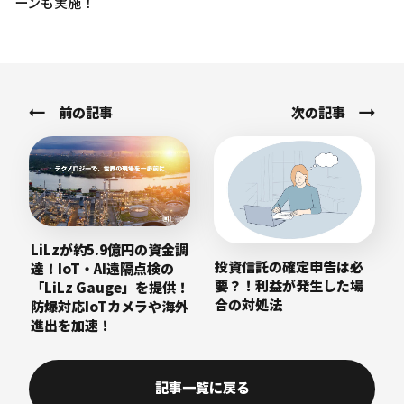
ーンも実施！
前の記事
次の記事
LiLzが約5.9億円の資金調
投資信託の確定申告は必
達！IoT・AI遠隔点検の
要？！利益が発生した場
「LiLz Gauge」を提供！
合の対処法
防爆対応IoTカメラや海外
進出を加速！
記事一覧に戻る