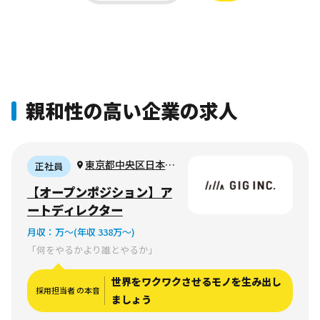
親和性の高い企業の求人
東京都中央区日本橋
正社員
浜町1-11-8 ザ・パー
【オープンポジション】ア
クレックス日本橋浜町
ートディレクター
4階
月収：
万〜
(年収 338万〜)
「何をやるかより誰とやるか」
世界をワクワクさせるモノを生み出し
採用担当者 の本音
ましょう