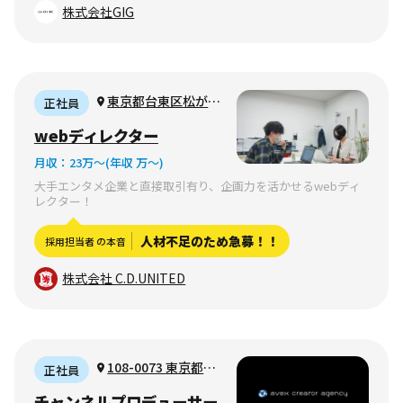
株式会社GIG
東京都台東区松が谷
正社員
（リモートワークメイ
webディレクター
ン週1日程度の出社や
月収：
23万〜
(年収 万〜)
クライアントとの打ち
大手エンタメ企業と直接取引有り、企画力を活かせるwebディ
合わせのための出社あ
レクター！
り）
人材不足のため急募！！
採用担当者 の本音
株式会社 C.D.UNITED
108-0073 東京都港
正社員
区三田1-4-1 住友不動
チャンネルプロデューサー