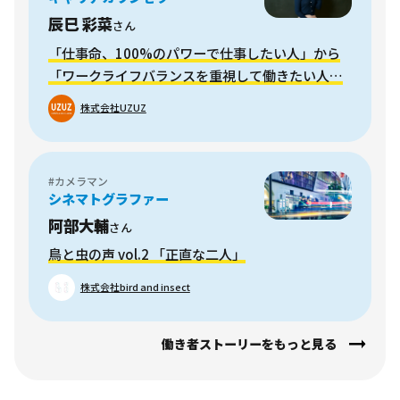
辰巳 彩菜
さん
「仕事命、100%のパワーで仕事したい人」から
「ワークライフバランスを重視して働きたい人」
まで、“仕事に対する考え方”は人それぞれ
株式会社UZUZ
#カメラマン
シネマトグラファー
阿部大輔
さん
鳥と虫の声 vol.2 「正直な二人」
株式会社bird and insect
働き者ストーリーをもっと見る