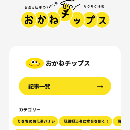
おかねチップス
記事一覧
カテゴリー
りをちのお仕事バナシ
現役担当者に本音を聞く！
資産運