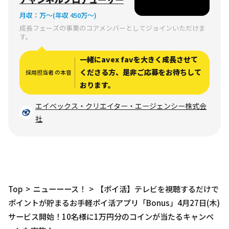
産麻布十番ビル
月収：
万〜
(年収 450万〜)
成長フェーズの事業のコアメンバーとしてジョインいただけま
す。
一緒にavex favを大きく成長させて
くださる方、是非ご応募をお待ちして
採用担当者 の本音
おります。
エイベックス・クリエイター・エージェンシー株式会
社
Top
ニューーース！
【ポイ活】テレビを視聴するだけで
ポイントが貯まるお手軽ポイ活アプリ「Bonus」4月27日(木)
サービス開始！10名様に1万円分のコインが当たるキャンペ