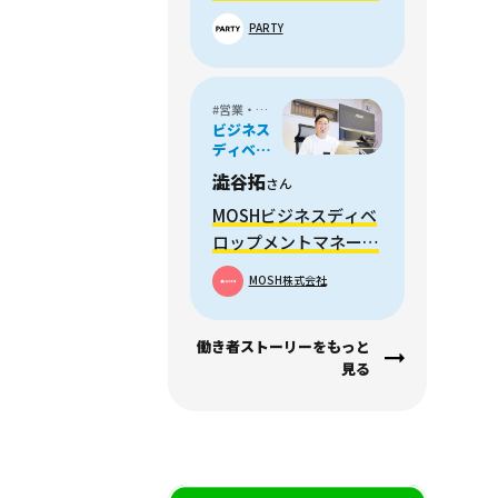
える「未来の体験の生
PARTY
み出し方」とは
#営業・フィールドセールス
ビジネス
ディベロ
ップメン
澁谷拓
さん
ト
MOSHビジネスディベ
ロップメントマネージ
ャーの澁谷さん「スタ
MOSH株式会社
ートアップの1番楽し
い時期を逃したくなか
働き者ストーリーをもっと
った」
見る