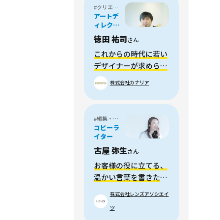
#クリエイティブディレクター
アートデ
ィレクタ
ー/クリエ
徳田 祐司
さん
イティブ
ディレク
これからの時代に若い
ター
デザイナーが求められ
ることとは？
株式会社カナリア
#編集・ライター
コピーラ
イター
古屋 弥生
さん
お客様の役に立てる、
温かい言葉を書きた
い。
株式会社レンズアソシエイ
ツ