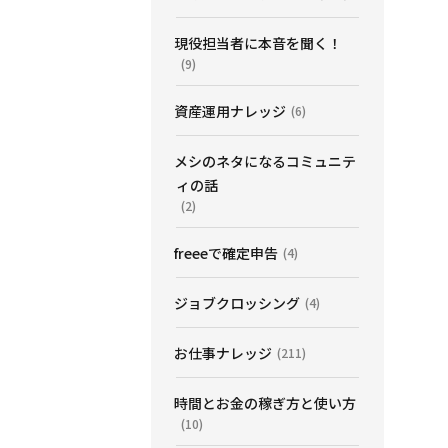
現役担当者に本音を聞く！
(9)
資産運用ナレッジ
(6)
メシのネタになるコミュニテ
ィの話
(2)
freeeで確定申告
(4)
ジョブクロッシング
(4)
お仕事ナレッジ
(211)
時間とお金の稼ぎ方と使い方
(10)