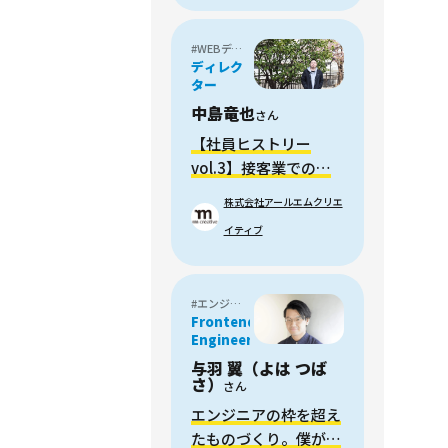
#WEBディレクター
ディレク
ター
中島竜也
さん
【社員ヒストリー
vol.3】接客業でのポ
ップづくりから、独学
株式会社アールエムクリエ
でWEB制作の道へ
イティブ
#エンジニア・プログラマー
Frontend
Engineer
与羽 翼（よは つば
さ）
さん
エンジニアの枠を超え
たものづくり。僕が考