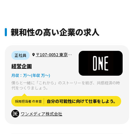
親和性の高い企業の求人
〒107-0052 東京都
正社員
港区赤坂一丁目12番32
経営企画
号 アーク森ビル3階
月収：
万〜
(年収 万〜)
僕らと一緒に「これから」のストーリーを紡ぎ、共感経済の時
代をつくりましょう。
自分の可能性に向けて仕事をしよう。
採用担当者 の本音
ワンメディア株式会社