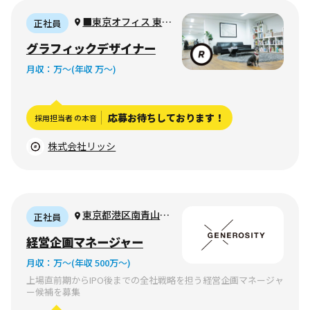
■東京オフィス 東京
正社員
都港区西新橋 ■大阪オ
グラフィックデザイナー
フィス 大阪市中央区船
月収：
万〜
(年収 万〜)
越町
応募お待ちしております！
採用担当者 の本音
株式会社リッシ
東京都港区南青山1-
正社員
15-9 第45興和ビル 1F
経営企画マネージャー
月収：
万〜
(年収 500万〜)
上場直前期からIPO後までの全社戦略を担う経営企画マネージャ
ー候補を募集