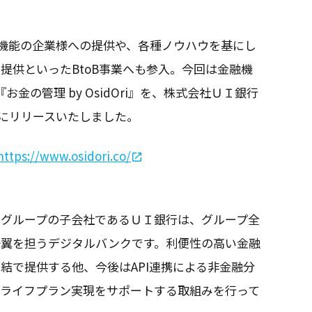
ト・機能の企業様への提供や、各種ノウハウを基にし
提供といったBtoB事業へも参入。今回は金融機
金の管理 by OsidOri』を、株式会社ＵＩ銀行
月）にリリースいたしました。
https://www.osidori.co/
ルグループの子会社であるＵＩ銀行は、グループ全
一翼を担うデジタルバンクです。利便性の高い金融
結で提供する他、今後はAPI連携による非金融分
のライフプラン実現をサポートする取組みを行って