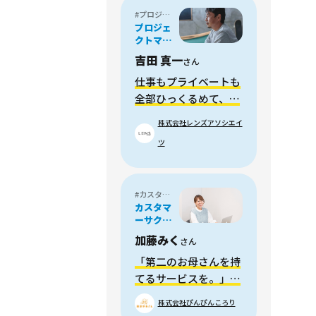
#プロジェクトマネージャー
プロジェ
クトマネ
ージャー
吉田 真一
さん
仕事もプライベートも
全部ひっくるめて、い
い循環に。
株式会社レンズアソシエイ
ツ
#カスタマーサクセス
カスタマ
ーサクセ
ス/総務
加藤みく
さん
「第二のお母さんを持
てるサービスを。」社
員番号no.1が語る"ぴ
株式会社ぴんぴんころり
んぴんころり"の魅力