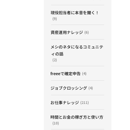
現役担当者に本音を聞く！
(9)
資産運用ナレッジ
(6)
メシのネタになるコミュニテ
ィの話
(2)
freeeで確定申告
(4)
ジョブクロッシング
(4)
お仕事ナレッジ
(211)
時間とお金の稼ぎ方と使い方
(10)