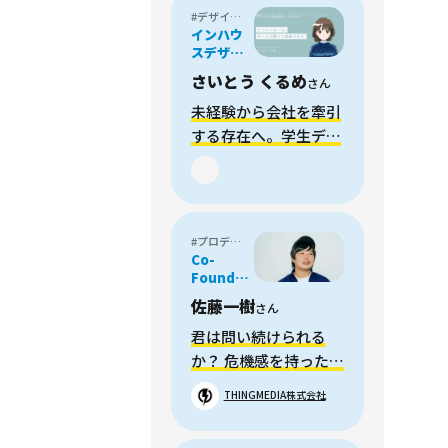
リット
#デザイナー
インハウ
スデザイ
ナー
さいとう くるめ
さん
未経験から会社を牽引
する存在へ。学生デザ
イナーがZ世代の会社
で働いて感じたこと
#プロデューサー
Co-
Founder
取締役
佐藤一樹
さん
COO｜
Chief-
君は問い続けられる
Producer
か？ 危機感を持ったは
ぐれ者たちと新しい世
THINGMEDIA株式会社
界をつくる挑戦