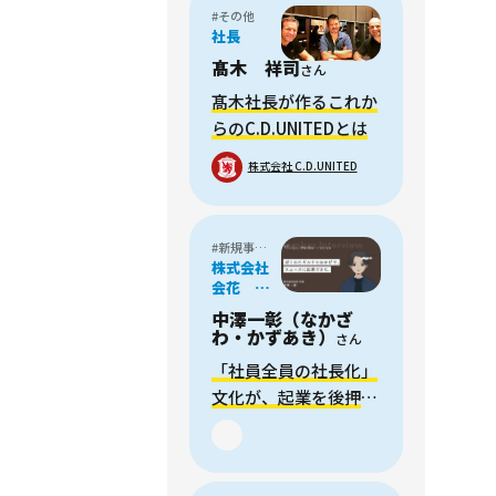
#その他
社長
髙木 祥司
さん
髙木社長が作るこれか
らのC.D.UNITEDとは
株式会社 C.D.UNITED
#新規事業開発・Biz Dev
株式会社
会花 代
表
中澤一彰（なかざ
わ・かずあき）
さん
「社員全員の社長化」
文化が、起業を後押
し！コーラ酒を開発す
る「会花」代表が感じ
た“ぼくわた起業”のメ