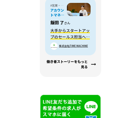
#営業・フィールドセールス
アカウン
トマネー
ジャー /
飯田 了
さん
メディア
プランナ
大手からスタートアッ
ー
プのセールス担当へ転
職。活動の幅が広がり
株式会社TIME MACHINE
成長を実感。
働き者ストーリーをもっと
見る