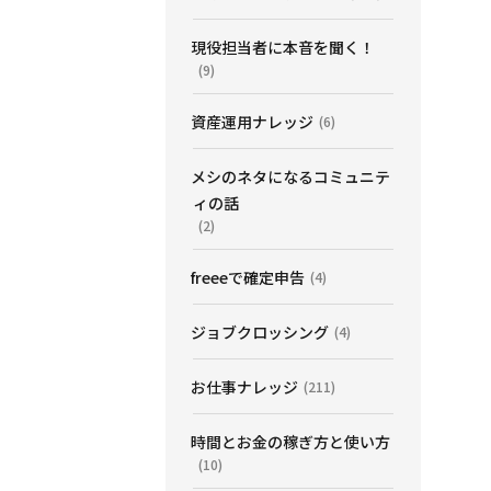
現役担当者に本音を聞く！
(9)
資産運用ナレッジ
(6)
メシのネタになるコミュニテ
ィの話
(2)
freeeで確定申告
(4)
ジョブクロッシング
(4)
お仕事ナレッジ
(211)
時間とお金の稼ぎ方と使い方
(10)