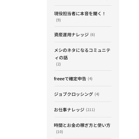
現役担当者に本音を聞く！
(9)
資産運用ナレッジ
(6)
メシのネタになるコミュニテ
ィの話
(2)
freeeで確定申告
(4)
ジョブクロッシング
(4)
お仕事ナレッジ
(211)
時間とお金の稼ぎ方と使い方
(10)