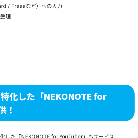
rd / Freeeなど）への入力
タ整理
ト
）
に特化した「
NEKONOTE for
供！
「NEKONOTE for YouTuber」もサービス