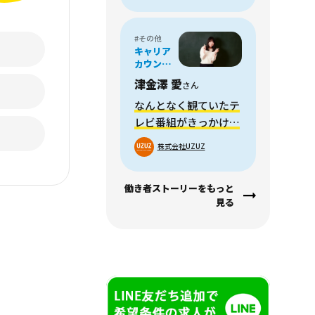
#その他
キャリア
カウンセ
ラー/リク
津金澤 愛
さん
ルーティ
ングアド
なんとなく観ていたテ
バイザー
レビ番組がきっかけで
転職、キャリアサポー
株式会社UZUZ
トにかける想いとは
働き者ストーリーをもっと
見る