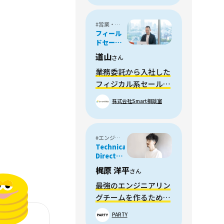
#営業・フィールドセールス
フィール
ドセール
ス
道山
さん
業務委託から入社した
フィジカル系セールス
とは
株式会社Smart相談室
#エンジニア・プログラマー
Technical
Director
/
梶原 洋平
さん
Engineer
最強のエンジニアリン
グチームを作るため招
かれた、テクニカルデ
PARTY
ィレクターのお話