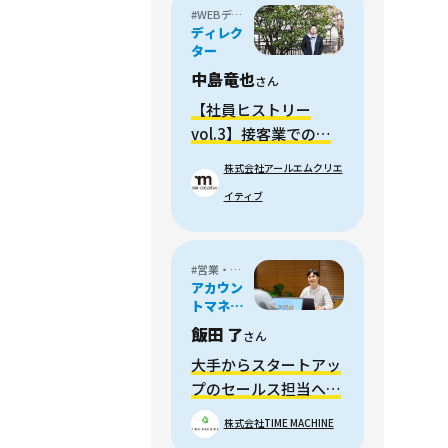
#WEBディレクター
ディレク
ター
中島竜也
さん
【社員ヒストリー
vol.3】接客業でのポ
ップづくりから、独学
株式会社アールエムクリエ
でWEB制作の道へ
イティブ
#営業・フィールドセールス
アカウン
トマネー
ジャー /
飯田 了
さん
メディア
プランナ
大手からスタートアッ
ー
プのセールス担当へ転
職。活動の幅が広がり
株式会社TIME MACHINE
成長を実感。