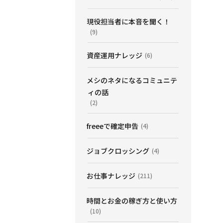
現役担当者に本音を聞く！
(9)
資産運用ナレッジ
(6)
メシのネタになるコミュニテ
ィの話
(2)
freeeで確定申告
(4)
ジョブクロッシング
(4)
お仕事ナレッジ
(211)
時間とお金の稼ぎ方と使い方
(10)