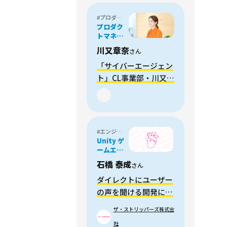
クします」
#プロダクトマネージャー
プロダク
トマネー
ジャー
川又章奈
さん
「サイバーエージェン
ト」CL事業部・川又章
奈さんが未経験のPM
に挑戦した理由
#エンジニア・プログラマー
Unity ゲ
ームエン
ジニア
石橋 泰成
さん
ダイレクトにユーザー
の声を聞ける開発にや
りがいを感じてます
ザ・ストリッパーズ株式会
社