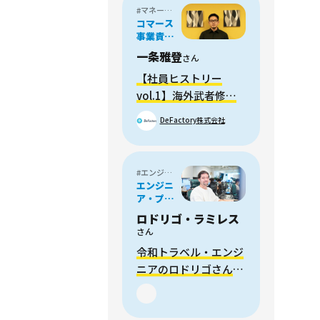
#マネージャー
コマース
事業責任
者
一条雅登
さん
【社員ヒストリー
vol.1】海外武者修行
から帰国後、日本発の
DeFactory株式会社
越境EC事業責任者と
して参画
#エンジニア・プログラマー
エンジニ
ア・プロ
グラマー
ロドリゴ・ラミレス
さん
令和トラベル・エンジ
ニアのロドリゴさん
「旅行予約のDX化は
難しいからこそワクワ