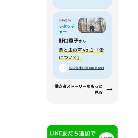
#その他
レタッチ
ャー
野口章子
さん
鳥と虫の声 vol.1 「愛
について」
株式会社bird and insect
働き者ストーリーをもっと
見る