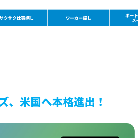
ポー
サクサク仕事探し
ワーカー探し
メ
ーズ、米国へ本格進出！