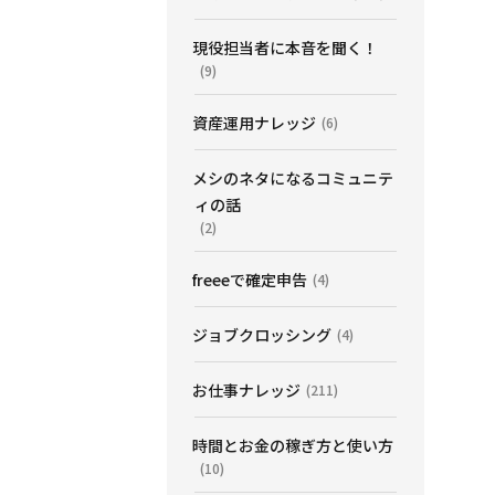
現役担当者に本音を聞く！
(9)
資産運用ナレッジ
(6)
メシのネタになるコミュニテ
ィの話
(2)
freeeで確定申告
(4)
ジョブクロッシング
(4)
お仕事ナレッジ
(211)
時間とお金の稼ぎ方と使い方
(10)