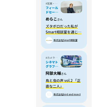
#営業・フィールドセールス
フィール
ドセール
ス
めらこ
さん
ズタボロだった私が
Smart相談室を通じて
作りたい社会
株式会社Smart相談室
#カメラマン
シネマト
グラファ
ー
阿部大輔
さん
鳥と虫の声 vol.2 「正
直な二人」
株式会社bird and insect