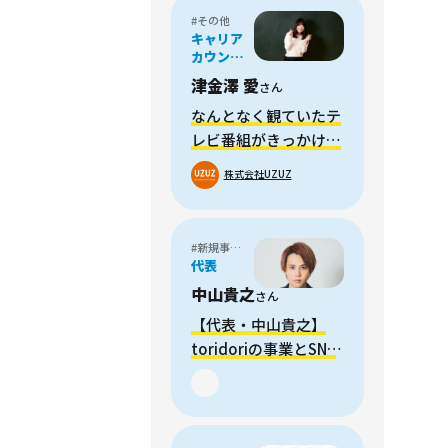
#その他
キャリア
カウンセ
ラー/リク
津金澤 愛
さん
ルーティ
ングアド
なんとなく観ていたテ
バイザー
レビ番組がきっかけで
転職、キャリアサポー
株式会社UZUZ
トにかける想いとは
#新規事業開発・Biz Dev
代表
中山貴之
さん
【代表・中山貴之】
toridoriの事業とSNS
マーケティングの今後
について