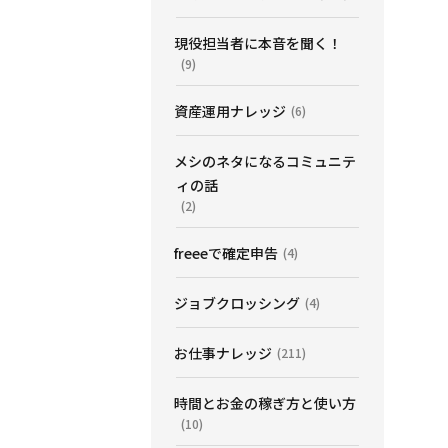
現役担当者に本音を聞く！
(9)
資産運用ナレッジ
(6)
メシのネタになるコミュニテ
ィの話
(2)
freeeで確定申告
(4)
ジョブクロッシング
(4)
お仕事ナレッジ
(211)
時間とお金の稼ぎ方と使い方
(10)