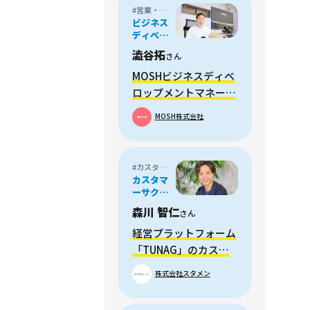
#営業・フィールドセールス
ビジネス
ディベロ
ップメン
澁谷拓
さん
ト
MOSHビジネスディベ
ロップメントマネージ
ャーの澁谷さん「スタ
MOSH株式会社
ートアップの1番楽し
い時期を逃したくなか
った」
#カスタマーサクセス
カスタマ
ーサクセ
ス部 部長
森川 智仁
さん
経営プラットフォーム
「TUNAG」のカスタ
マーサクセス部の面白
株式会社スタメン
さとは