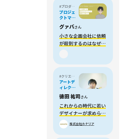
#プロダクトマネージャー
プロジェ
クトマネ
ージャー
グァバ
さん
小さな企画会社に依頼
が殺到するのはなぜ？
業界歴10年のPRプラ
ンナーが見た、本質的
なZ世代マーケティン
グの在り方
#クリエイティブディレクター
アートデ
ィレクタ
ー/クリエ
徳田 祐司
さん
イティブ
ディレク
これからの時代に若い
ター
デザイナーが求められ
ることとは？
株式会社カナリア