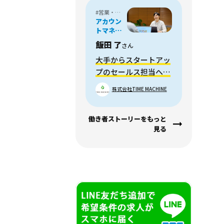
#営業・フィールドセールス
アカウン
トマネー
ジャー /
飯田 了
さん
メディア
プランナ
大手からスタートアッ
ー
プのセールス担当へ転
職。活動の幅が広がり
株式会社TIME MACHINE
成長を実感。
働き者ストーリーをもっと
見る