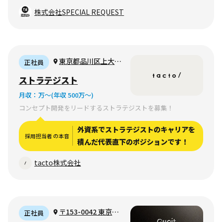
株式会社SPECIAL REQUEST
東京都品川区上大崎
正社員
四丁目5番28号
ストラテジスト
MEGUROHAUS
月収：
万〜
(年収 500万〜)
601（リモートワーク
コンセプト開発をリードするストラテジストを募集！
可）
外資系でストラテジストのキャリアを
採用担当者 の本音
積んだ代表直下のポジションです！
tacto株式会社
〒153-0042 東京都
正社員