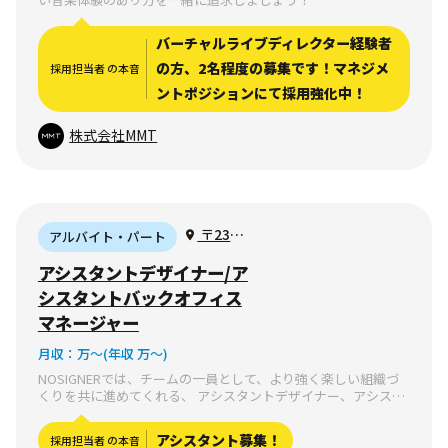
バーチャルライブディレクター経験者
の方、2名程度の募集です！マネジメ
採用担当者 の本音
ントポジションにて採用強化中！
株式会社MMT
〒231-
アルバイト・パート
0023 神奈
アシスタントデザイナー/ア
川県横浜
シスタントバックオフィス
市中区山
マネージャー
下町78−8
月収：
万〜
(年収 万〜)
イース
NOSIGNERでは、チームの一員として、より強く楽しい組織づ
ト・ゲー
くりを共に進めてくれる、 アシスタントデザイナー、アシスタ
ト・ビル7
ントマネージャーを募集しています。
階
アシスタント募集！
採用担当者 の本音