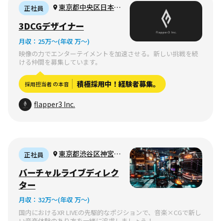
東京都中央区日本橋
正社員
久松町（リモート相
3DCGデザイナー
談）
月収：
25万〜
(年収 万〜)
映像の力でエンターテイメントを加速させる。新しい挑戦を続
ける仲間を募集しています。
積極採用中！経験者募集。
採用担当者 の本音
flapper3 Inc.
東京都渋谷区神宮前
正社員
2丁目（週に数回リモ
バーチャルライブディレク
ート勤務可）
ター
月収：
32万〜
(年収 万〜)
国内におけるXR LIVEの先駆的なポジションで、音楽×CGで新し
い音楽体験のあり方を一緒に追求しましょう！