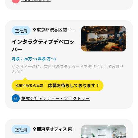
東京都渋谷区南平台
正社員
町17-13 ヴァンヴェー
インタラクティブデベロッ
ル南平台 2F
パー
月収：
20万〜
(年収 万〜)
私たちと一緒に、次世代のスタンダードをデザインしてみませ
んか？
応募お待ちしております！
採用担当者 の本音
株式会社アンティー・ファクトリー
■東京オフィス 東京
正社員
都港区西新橋 ■大阪オ