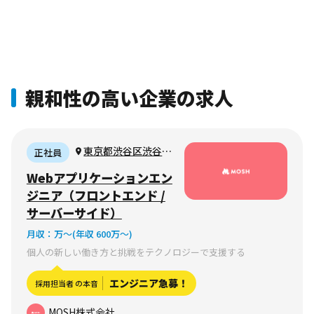
親和性の高い企業の求人
東京都渋谷区渋谷2-
正社員
14-13 岡崎ビル
Webアプリケーションエン
907（フルリモート
ジニア（フロントエンド /
可）
サーバーサイド）
月収：
万〜
(年収 600万〜)
個人の新しい働き方と挑戦をテクノロジーで支援する
エンジニア急募！
採用担当者 の本音
MOSH株式会社