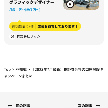
グラフィックデザイナー
フィス 大阪市中央区船
月収：
万〜
(年収 万〜)
越町
応募お待ちしております！
採用担当者 の本音
株式会社リッシ
Top
豆知識
【2023年7月最新】株証券会社の口座開設キ
ャンペーンまとめ
前の記事
次の記事