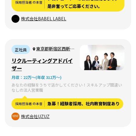
採用担当者 の本音
是非奮ってご応募ください。
株式会社BABEL LABEL
東京都新宿区西新宿
正社員
3丁目11-20オフィスス
リクルーティングアドバイ
クエアビル新宿3階
ザー
月収：
22万〜
(年収 312万〜)
あなたの経験をうちで活かしてください！スキルアップ間違い
なしの法人営業職
急募！経験者採用、社内教育制度あり
採用担当者 の本音
株式会社UZUZ