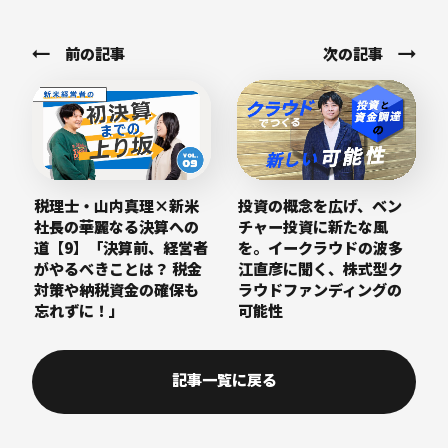
前の記事
次の記事
税理士・山内真理×新米
投資の概念を広げ、ベン
社長の華麗なる決算への
チャー投資に新たな風
道【9】「決算前、経営者
を。イークラウドの波多
がやるべきことは？ 税金
江直彦に聞く、株式型ク
対策や納税資金の確保も
ラウドファンディングの
忘れずに！」
可能性
記事一覧に戻る