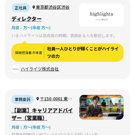
東京都渋谷区渋谷
正社員
ディレクター
月収：
万〜
(年収 万〜)
いまハイライツは急成長の時期。意欲ある人を歓迎します。
社員一人ひとりが輝くことがハイライ
採用担当者 の本音
ツの力
ハイライツ株式会社
〒150-0001 東京
業務委託
都渋谷区神宮前3丁
【副業】キャリアアドバイ
目1-25 神宮前Ikビル
ザー（営業職）
3F
月収：
万〜
(年収 万〜)
起業志望歓迎！独立レベルのスキルを培いたい方