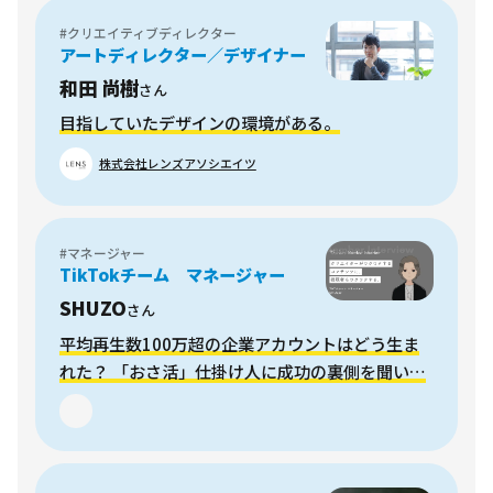
#クリエイティブディレクター
アートディレクター／デザイナー
和田 尚樹
さん
目指していたデザインの環境がある。
株式会社レンズアソシエイツ
#マネージャー
TikTokチーム マネージャー
SHUZO
さん
平均再生数100万超の企業アカウントはどう生ま
れた？ 「おさ活」仕掛け人に成功の裏側を聞いて
みた