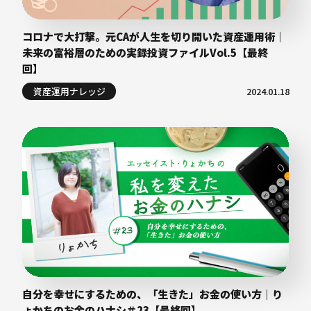
コロナで大打撃。元CAが人生を切り開いた資産運用術｜
未来の富裕層のための実録投資ファイルVol.5【最終
回】
資産運用ナレッジ
2024.01.18
自分を幸せにするための、「生きた」お金の使い方｜り
ょかちのお金のハナシ＃23【最終回】